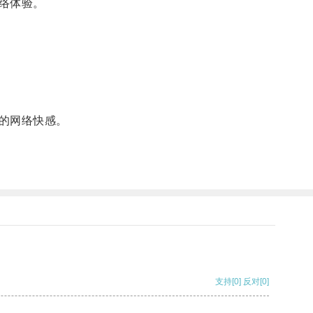
络体验。
的网络快感。
支持
[0]
反对
[0]